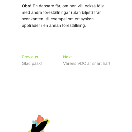
Obs!
En dansare får, om hen vill, också följa
med andra föreställningar (utan biljett) från
scenkanten, till exempel om ett syskon
uppträder i en annan föreställning.
Inläggsnavigering
Previous
Next
Previous
Next
post:
post:
Glad päsk!
Vårens VDC är snart här!