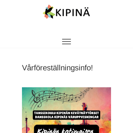
Tanssikipinä
HYVÄN FIILIKSEN TANSSIKOULU
Vårföreställningsinfo!