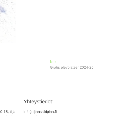
Next
Next
post:
Gratis elevplatser 2024-25
Yhteystiedot:
-15, ti ja
info[at]tanssikipina.fi