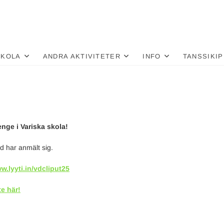
nä
LU
SKOLA
ANDRA AKTIVITETER
INFO
TANSSIKIP
nge i Variska skola!
d har anmält sig.
w.lyyti.in/vdcliput25
e här!