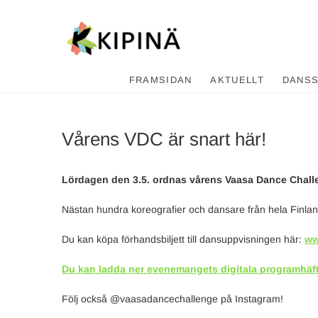
Tanssikipi
HYVÄN FIILIKSEN TANSSIKOU
FRAMSIDAN
AKTUELLT
DANS
Vårens VDC är snart här!
Lördagen den 3.5. ordnas vårens Vaasa Dance Challe
Nästan hundra koreografier och dansare från hela Finlan
Du kan köpa förhandsbiljett till dansuppvisningen här:
ww
Du kan ladda ner evenemangets digitala programhäft
Följ också @vaasadancechallenge på Instagram!