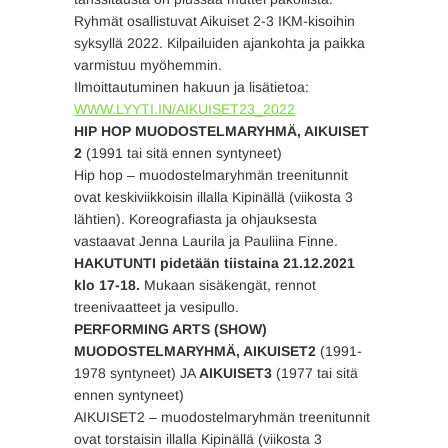
Ryhmät osallistuvat Aikuiset 2-3 IKM-kisoihin
syksyllä 2022. Kilpailuiden ajankohta ja paikka
varmistuu myöhemmin.
Ilmoittautuminen hakuun ja lisätietoa:
WWW.LYYTI.IN/AIKUISET23_2022
HIP HOP MUODOSTELMARYHMÄ, AIKUISET
2
(1991 tai sitä ennen syntyneet)
Hip hop – muodostelmaryhmän treenitunnit
ovat keskiviikkoisin illalla Kipinällä (viikosta 3
lähtien). Koreografiasta ja ohjauksesta
vastaavat Jenna Laurila ja Pauliina Finne.
HAKUTUNTI pidetään tiistaina 21.12.2021
klo 17-18.
Mukaan sisäkengät, rennot
treenivaatteet ja vesipullo.
PERFORMING ARTS (SHOW)
MUODOSTELMARYHMÄ, AIKUISET2
(1991-
1978 syntyneet) JA
AIKUISET3
(1977 tai sitä
ennen syntyneet)
AIKUISET2 – muodostelmaryhmän treenitunnit
ovat torstaisin illalla Kipinällä (viikosta 3