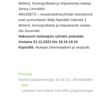
lähtien). Koreografiasta ja ohjauksesta vastaa
Jenna Linnolahti.
AIKUISET3 – muodostelmaryhmän treenitunnit
ovat sunnuntaisin illalla Kipinällä (viikosta 3
lähtien). koroegrafiasta ja ohjauksesta vastaa
Ida Jousmäki.
Hakutunti molempiin ryhmiin pidetään
tiistaina 21.12.2021 klo 18.15-19.15
Kipinällä
. Mukaan treenivaatteet ja vesipullo.
Inläggsnavigering
Previous
Previous
post:
Kipinäs juluppvisningar sö 19.12. i Botniahallen
Next
Next
post:
Lektioner som tränar inte inför juluppvisningar