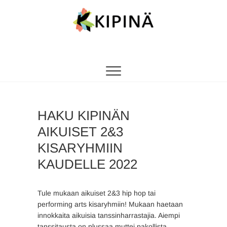
Tanssikipinä
HYVÄN FIILIKSEN TANSSIKOULU
HAKU KIPINÄN
AIKUISET 2&3
KISARYHMIIN
KAUDELLE 2022
Tule mukaan aikuiset 2&3 hip hop tai
performing arts kisaryhmiin! Mukaan haetaan
innokkaita aikuisia tanssinharrastajia. Aiempi
tanssitausta on plussaa muttei pakollista.