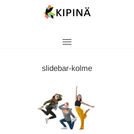
Tanssikipinä
HYVÄN FIILIKSEN TANSSIKOULU
slidebar-kolme