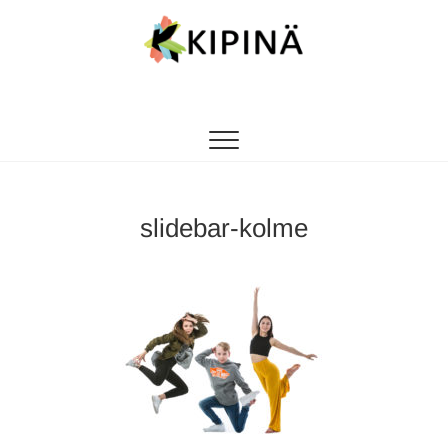
Tanssikipinä
HYVÄN FIILIKSEN TANSSIKOULU
slidebar-kolme