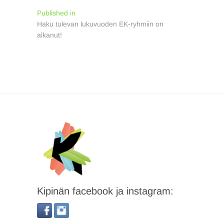
Artikkelien
Published in
Haku tulevan lukuvuoden EK-ryhmiin on
selaus
alkanut!
Kipinän facebook ja instagram: