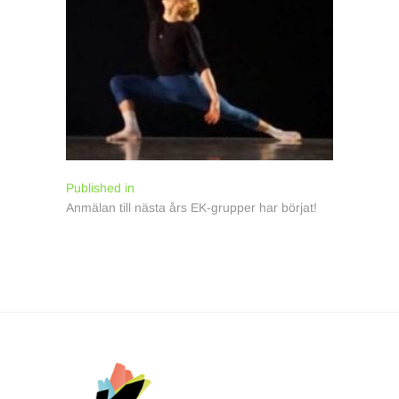
Inläggsnavigering
Published in
Anmälan till nästa års EK-grupper har börjat!