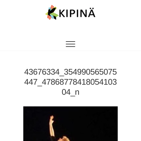
Tanssikipinä
HYVÄN FIILIKSEN TANSSIKOULU
43676334_354990565075
447_47868778418054103
04_n