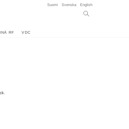
Suomi
Svenska
English
INÄ RF
VDC
ck.