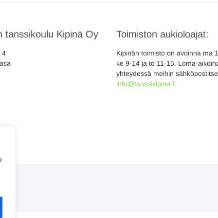
 tanssikoulu Kipinä Oy
Toimiston aukioloajat:
a 4
Kipinän toimisto on avoinna ma 10
asa
ke 9-14 ja to 11-15. Loma-aikoina
yhteydessä meihin sähköpostitse
info@tanssikipina.fi
e