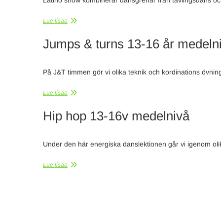
Latino show kombinerar dansgrenar från tävlingsdans o
Lue lisää
Jumps & turns 13-16 år medeln
På J&T timmen gör vi olika teknik och kordinations övni
Lue lisää
Hip hop 13-16v medelnivå
Under den här energiska danslektionen går vi igenom olik
Lue lisää
Inläggsnavigering