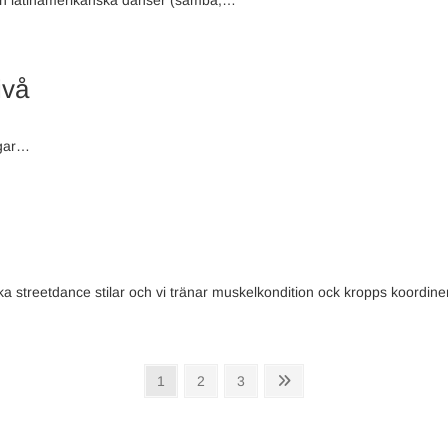
ch latinamerikanska danser (samba,…
ivå
ngar…
a streetdance stilar och vi tränar muskelkondition ock kropps koordine
Page
Page
Page
Next
1
2
3
page