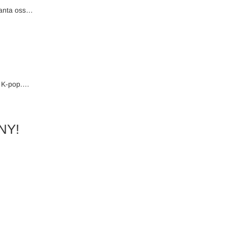
kanta oss…
av K-pop.…
 NY!