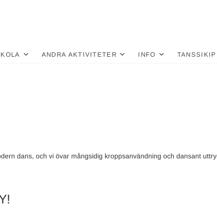
nä
LU
SKOLA
ANDRA AKTIVITETER
INFO
TANSSIKIP
odern dans, och vi övar mångsidig kroppsanvändning och dansant uttry
Y!