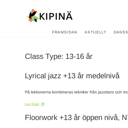
Tanssikipi
HYVÄN FIILIKSEN TANSSIKOU
FRAMSIDAN
AKTUELLT
DANS
Class Type:
13-16 år
Lyrical jazz +13 år medelnivå
På lektionerna kombineras tekniker från jazzdans och m
Lue lisää
Floorwork +13 år öppen nivå, N