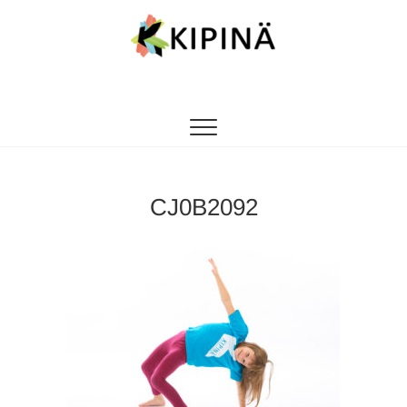
Tanssikipinä
HYVÄN FIILIKSEN TANSSIKOULU
CJ0B2092