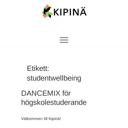
Tanssikipinä
HYVÄN FIILIKSEN TANSSIKOULU
Etikett:
studentwellbeing
DANCEMIX för
högskolestuderande
Välkommen till Kipinä!