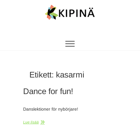
Tanssikipinä
HYVÄN FIILIKSEN TANSSIKOULU
Etikett:
kasarmi
Dance for fun!
Danslektioner för nybörjare!
Lue lisää