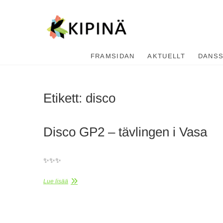
Tanssikipi
HYVÄN FIILIKSEN TANSSIKOU
FRAMSIDAN
AKTUELLT
DANS
Etikett:
disco
Disco GP2 – tävlingen i Vasa
✨✨✨
Lue lisää