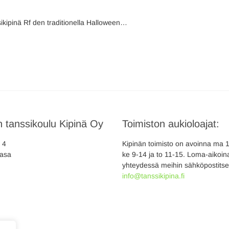
ikipinä Rf den traditionella Halloween…
 tanssikoulu Kipinä Oy
Toimiston aukioloajat:
a 4
Kipinän toimisto on avoinna ma 10
asa
ke 9-14 ja to 11-15. Loma-aikoina
yhteydessä meihin sähköpostitse
info@tanssikipina.fi