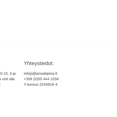
Yhteystiedot:
-15, ti ja
info[at]tanssikipina.fi
 voit olla
+358 (0)50 444 1034
:
Y-tunnus 2244816-4