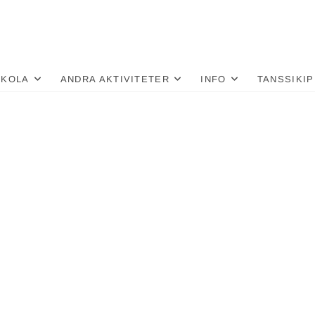
nä
LU
SKOLA
ANDRA AKTIVITETER
INFO
TANSSIKIP