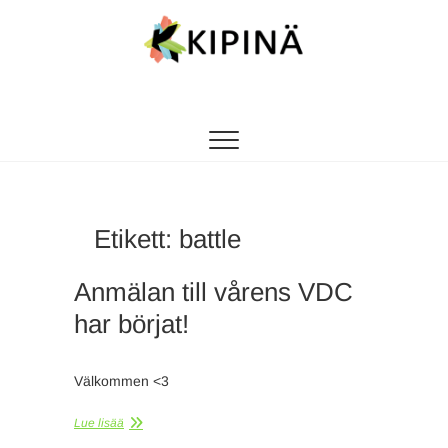
Tanssikipinä
HYVÄN FIILIKSEN TANSSIKOULU
Etikett:
battle
Anmälan till vårens VDC
har börjat!
Välkommen <3
Lue lisää