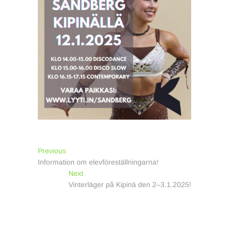
Inläggsnavigering
Previous
Previous
post:
Information om elevföreställningarna!
Next
Next
post:
Vinterläger på Kipinä den 2–3.1.2025!