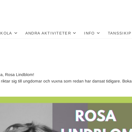
nä
LU
SKOLA
ANDRA AKTIVITETER
INFO
TANSSIKIP
na, Rosa Lindblom!
riktar sig till ungdomar och vuxna som redan har dansat tidigare. Boka 