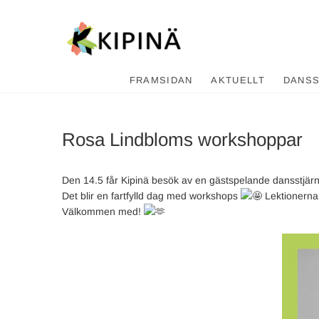
Tanssikipi
HYVÄN FIILIKSEN TANSSIKOU
FRAMSIDAN
AKTUELLT
DANS
Rosa Lindbloms workshoppar
Den 14.5 får Kipinä besök av en gästspelande dansstjär
Det blir en fartfylld dag med workshops
Lektionerna 
Välkommen med!