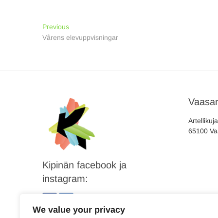
Inläggsnavigering
Previous
Previous
post:
Vårens elevuppvisningar
Vaasan
Artellikuj
65100 Va
Kipinän facebook ja
instagram:
We value your privacy