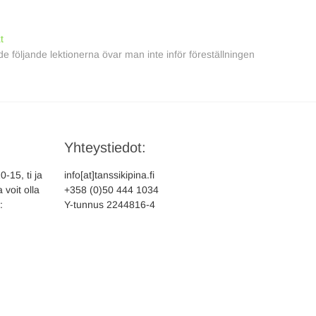
Next
t
post:
de följande lektionerna övar man inte inför föreställningen
Yhteystiedot:
-15, ti ja
info[at]tanssikipina.fi
 voit olla
+358 (0)50 444 1034
:
Y-tunnus 2244816-4