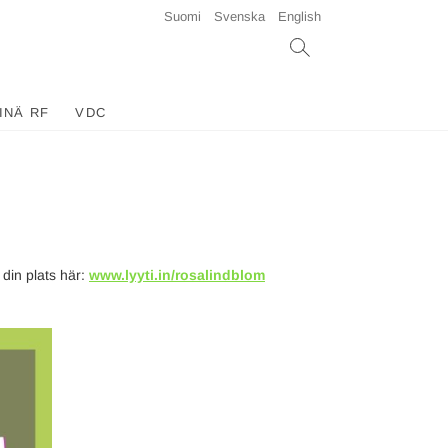
Suomi
Svenska
English
INÄ RF
VDC
din plats här:
www.lyyti.in/rosalindblom