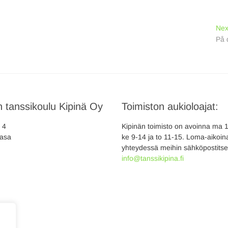
Nex
På 
 tanssikoulu Kipinä Oy
Toimiston aukioloajat:
a 4
Kipinän toimisto on avoinna ma 10
asa
ke 9-14 ja to 11-15. Loma-aikoina
yhteydessä meihin sähköpostitse
info@tanssikipina.fi