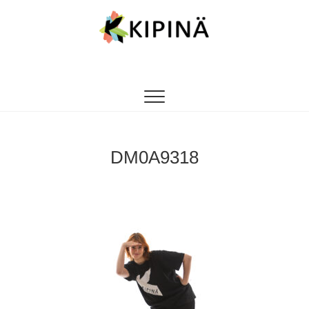
Tanssikipinä
HYVÄN FIILIKSEN TANSSIKOULU
DM0A9318