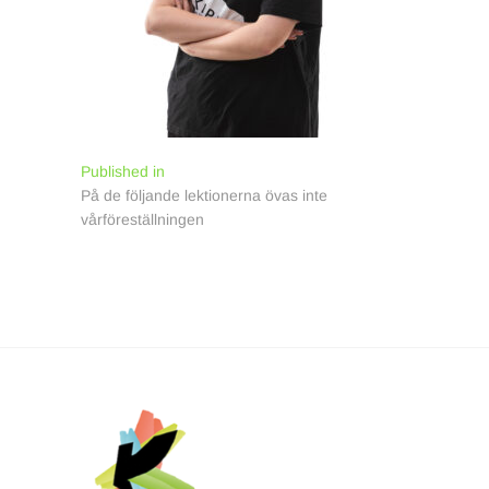
Inläggsnavigering
Published in
På de följande lektionerna övas inte
vårföreställningen