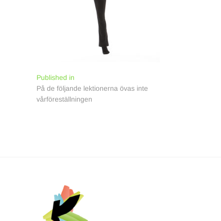
Inläggsnavigering
Published in
På de följande lektionerna övas inte
vårföreställningen