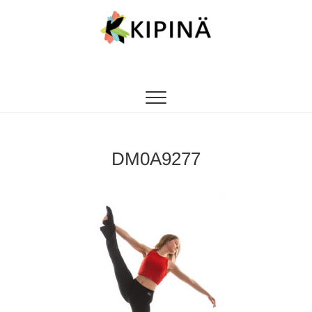
Tanssikipinä
HYVÄN FIILIKSEN TANSSIKOULU
DM0A9277