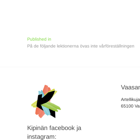
Inläggsnavigering
Published in
På de följande lektionerna övas inte vårföreställningen
Vaasan
Artellikuj
65100 Va
Kipinän facebook ja
instagram: