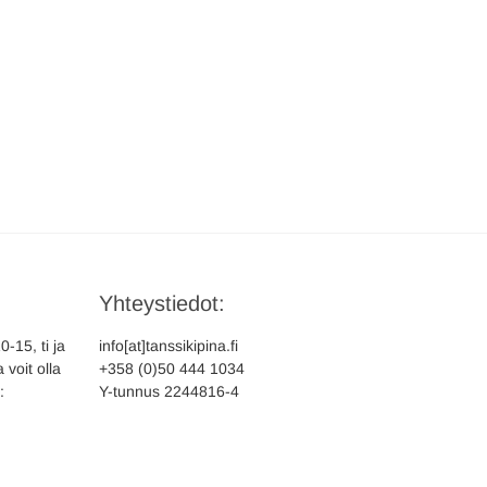
Yhteystiedot:
-15, ti ja
info[at]tanssikipina.fi
 voit olla
+358 (0)50 444 1034
:
Y-tunnus 2244816-4