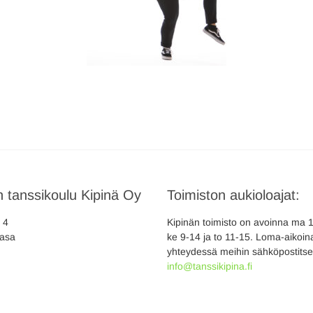
 tanssikoulu Kipinä Oy
Toimiston aukioloajat:
a 4
Kipinän toimisto on avoinna ma 10
asa
ke 9-14 ja to 11-15. Loma-aikoina
yhteydessä meihin sähköpostitse
info@tanssikipina.fi