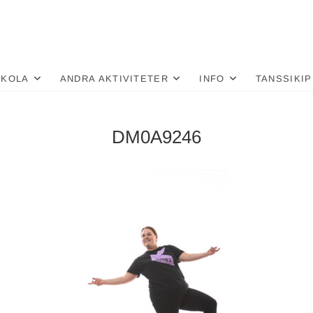
nä
LU
SKOLA
ANDRA AKTIVITETER
INFO
TANSSIKIP
DM0A9246