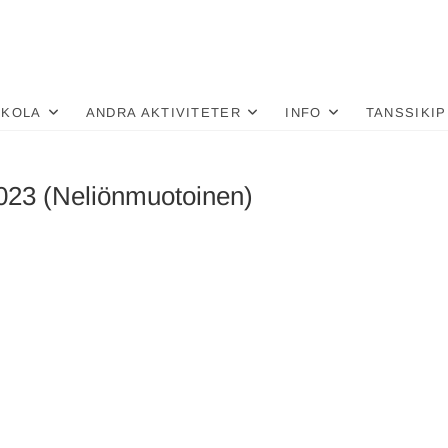
nä
LU
SKOLA
ANDRA AKTIVITETER
INFO
TANSSIKIP
23 (Neliönmuotoinen)