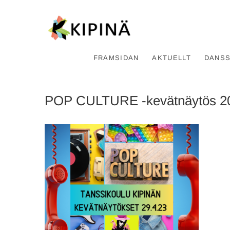
Tanssikipi
HYVÄN FIILIKSEN TANSSIKOU
FRAMSIDAN
AKTUELLT
DANS
POP CULTURE -kevätnäytös 20