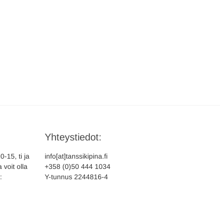
Yhteystiedot:
-15, ti ja
info[at]tanssikipina.fi
 voit olla
+358 (0)50 444 1034
:
Y-tunnus 2244816-4