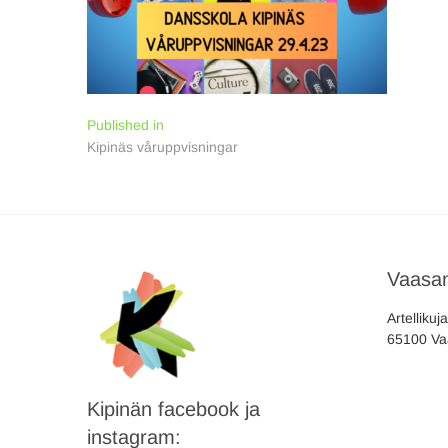
Inläggsnavigering
Published in
Kipinäs våruppvisningar
Vaasan
Artellikuj
65100 Va
Kipinän facebook ja
instagram: