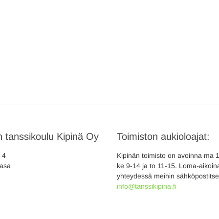
 tanssikoulu Kipinä Oy
Toimiston aukioloajat:
a 4
Kipinän toimisto on avoinna ma 10
asa
ke 9-14 ja to 11-15. Loma-aikoina
yhteydessä meihin sähköpostitse
info@tanssikipina.fi