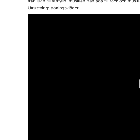
från lugn till fartfylld, musiken från pop till rock och musi
Utrustning: träningskläder
Videospelare