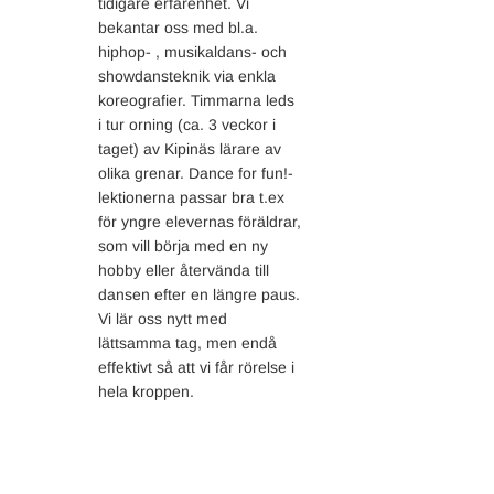
tidigare erfarenhet. Vi
bekantar oss med bl.a.
hiphop- , musikaldans- och
showdansteknik via enkla
koreografier. Timmarna leds
i tur orning (ca. 3 veckor i
taget) av Kipinäs lärare av
olika grenar. Dance for fun!-
lektionerna passar bra t.ex
för yngre elevernas föräldrar,
som vill börja med en ny
hobby eller återvända till
dansen efter en längre paus.
Vi lär oss nytt med
lättsamma tag, men endå
effektivt så att vi får rörelse i
hela kroppen.