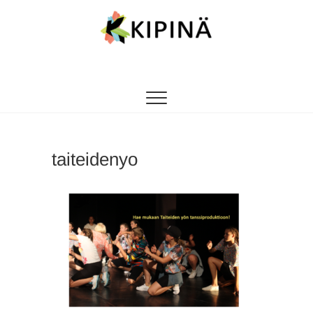
Tanssikipinä
HYVÄN FIILIKSEN TANSSIKOULU
taiteidenyo