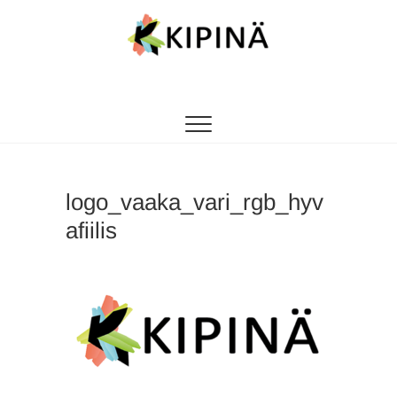
Tanssikipinä
HYVÄN FIILIKSEN TANSSIKOULU
logo_vaaka_vari_rgb_hyv
afiilis