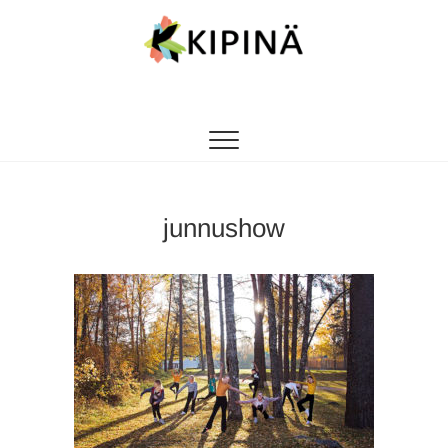
Tanssikipinä
HYVÄN FIILIKSEN TANSSIKOULU
junnushow