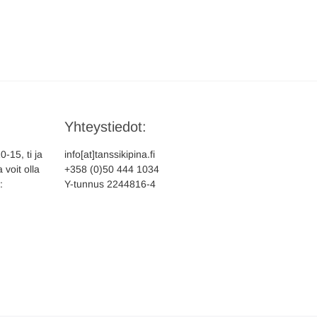
Yhteystiedot:
-15, ti ja
info[at]tanssikipina.fi
 voit olla
+358 (0)50 444 1034
:
Y-tunnus 2244816-4