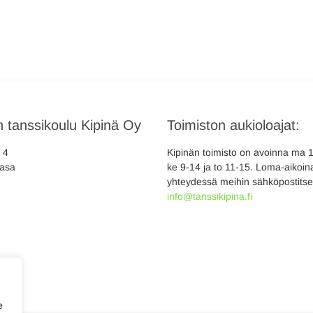
 tanssikoulu Kipinä Oy
Toimiston aukioloajat:
a 4
Kipinän toimisto on avoinna ma 10
asa
ke 9-14 ja to 11-15. Loma-aikoina
yhteydessä meihin sähköpostitse
info@tanssikipina.fi
e