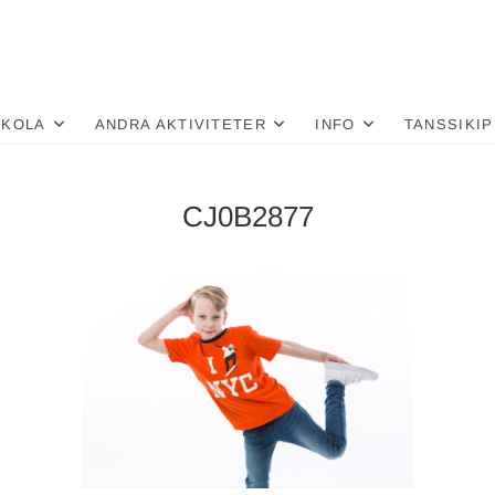
nä
LU
SKOLA
ANDRA AKTIVITETER
INFO
TANSSIKIP
CJ0B2877