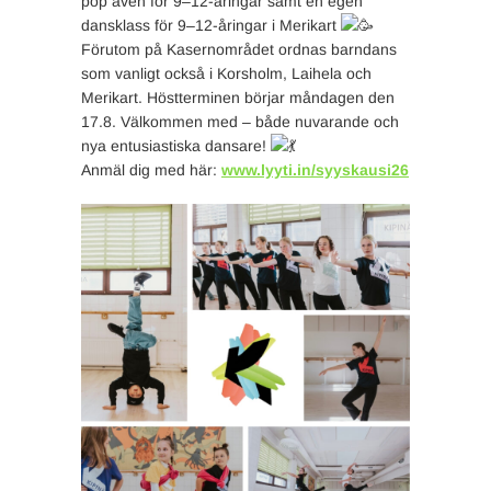
pop även för 9–12-åringar samt en egen
dansklass för 9–12-åringar i Merikart
Förutom på Kasernområdet ordnas barndans
som vanligt också i Korsholm, Laihela och
Merikart. Höstterminen börjar måndagen den
17.8. Välkommen med – både nuvarande och
nya entusiastiska dansare!
Anmäl dig med här:
www.lyyti.in/syyskausi26