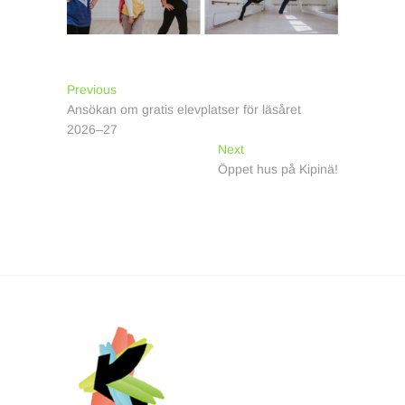
Inläggsnavigering
Previous
Previous
post:
Ansökan om gratis elevplatser för läsåret
2026–27
Next
Next
post:
Öppet hus på Kipinä!