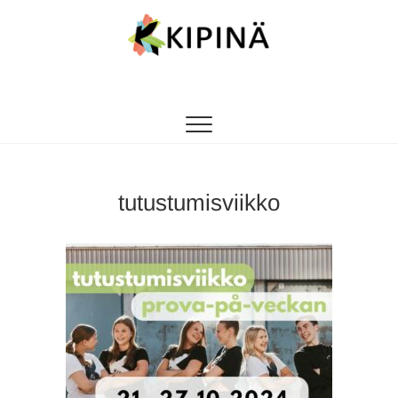
Tanssikipinä
HYVÄN FIILIKSEN TANSSIKOULU
tutustumisviikko