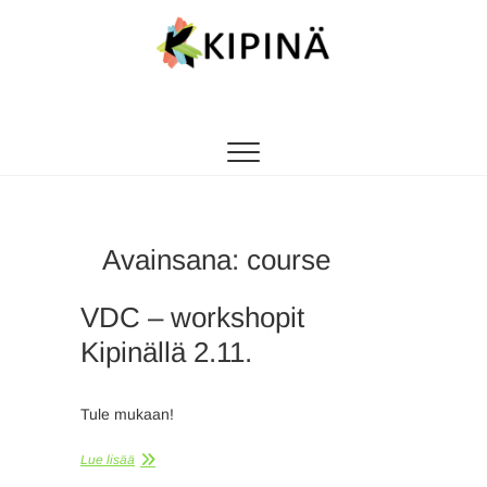
Tanssikipinä
HYVÄN FIILIKSEN TANSSIKOULU
Avainsana:
course
VDC – workshopit
Kipinällä 2.11.
Tule mukaan!
Lue lisää