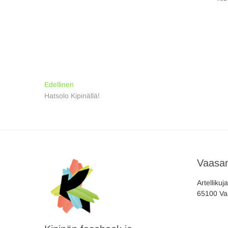
Artikkelien
Previous
Edellinen
post:
Hatsolo Kipinällä!
selaus
Vaasan
Artellikuj
65100 Va