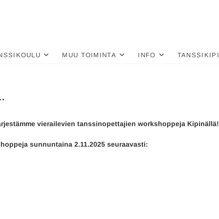
nä
LU
NSSIKOULU
MUU TOIMINTA
INFO
TANSSIKIP
.
jestämme vierailevien tanssinopettajien workshoppeja Kipinällä!
hoppeja sunnuntaina 2.11.2025 seuraavasti: