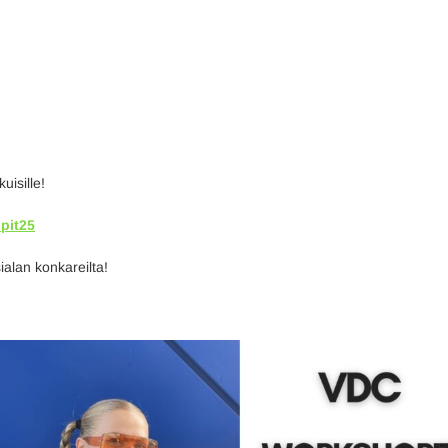
uisille!
pit25
alan konkareilta!