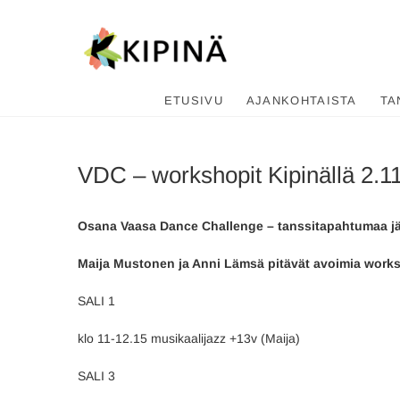
Tanssikipi
HYVÄN FIILIKSEN TANSSIKOU
ETUSIVU
AJANKOHTAISTA
TA
VDC – workshopit Kipinällä 2.11
Osana Vaasa Dance Challenge – tanssitapahtumaa jär
Maija Mustonen ja Anni Lämsä pitävät avoimia works
SALI 1
klo 11-12.15 musikaalijazz +13v (Maija)
SALI 3