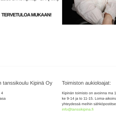
 tanssikoulu Kipinä Oy
Toimiston aukioloajat:
a 4
Kipinän toimisto on avoinna ma 10
asa
ke 9-14 ja to 11-15. Loma-aikoina
yhteydessä meihin sähköpostitse
info@tanssikipina.fi