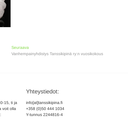
Next
Seuraava
post:
Vanhempainyhdistys Tanssikipinä ry:n vuosikokous
Yhteystiedot:
-15, ti ja
info[at]tanssikipina.fi
 voit olla
+358 (0)50 444 1034
:
Y-tunnus 2244816-4