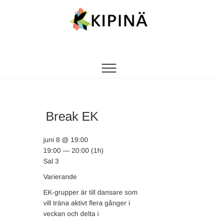
Tanssikipinä
HYVÄN FIILIKSEN TANSSIKOULU
Break EK
juni 8 @ 19:00
19:00 — 20:00
(1h)
Sal 3
Varierande
EK-grupper är till dansare som
vill träna aktivt flera gånger i
veckan och delta i