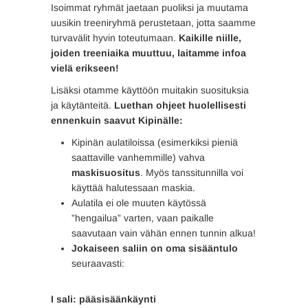
Isoimmat ryhmät jaetaan puoliksi ja muutama
uusikin treeniryhmä perustetaan, jotta saamme
turvavälit hyvin toteutumaan.
Kaikille niille,
joiden treeniaika muuttuu, laitamme infoa
vielä erikseen!
Lisäksi otamme käyttöön muitakin suosituksia
ja käytänteitä.
Luethan ohjeet huolellisesti
ennenkuin saavut Kipinälle:
Kipinän aulatiloissa (esimerkiksi pieniä
saattaville vanhemmille) vahva
maskisuositus
. Myös tanssitunnilla voi
käyttää halutessaan maskia.
Aulatila ei ole muuten käytössä
”hengailua” varten, vaan paikalle
saavutaan vain vähän ennen tunnin alkua!
Jokaiseen saliin on oma sisääntulo
seuraavasti:
I sali: pääsisäänkäynti