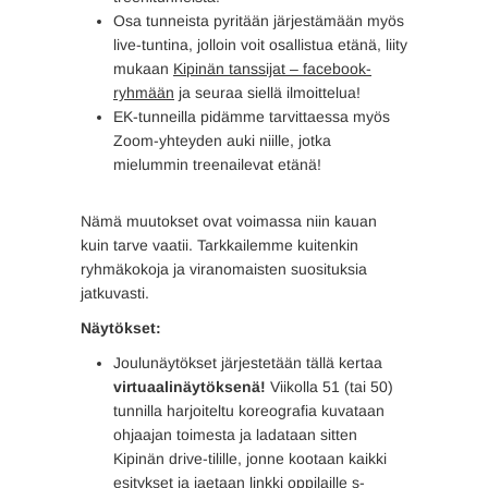
Osa tunneista pyritään järjestämään myös
live-tuntina, jolloin voit osallistua etänä, liity
mukaan
Kipinän tanssijat – facebook-
ryhmään
ja seuraa siellä ilmoittelua!
EK-tunneilla pidämme tarvittaessa myös
Zoom-yhteyden auki niille, jotka
mielummin treenailevat etänä!
Nämä muutokset ovat voimassa niin kauan
kuin tarve vaatii. Tarkkailemme kuitenkin
ryhmäkokoja ja viranomaisten suosituksia
jatkuvasti.
Näytökset:
Joulunäytökset järjestetään tällä kertaa
virtuaalinäytöksenä!
Viikolla 51 (tai 50)
tunnilla harjoiteltu koreografia kuvataan
ohjaajan toimesta ja ladataan sitten
Kipinän drive-tilille, jonne kootaan kaikki
esitykset ja jaetaan linkki oppilaille s-