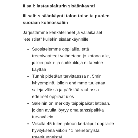
II sali: lastauslaiturin sisäänkäynti
III sali: sisäänkäynti talon toiselta puolen
suoraan kolmossaliin
Järjestämme kenkätelineet ja väliaikaiset
”eteistilat” kullekin sisäänkäynnille
Suosittelemme oppilaille, että
treenivaatteet vaihdetaan jo kotona alle,
jolloin puku- ja suihkutiloja ei tarvitse
käyttää
Tunnit pidetään tarvittaessa n. 5min
lyhyempinä, jolloin ehdimme tuulettaa
saleja välissä ja päästää rauhassa
edelliset oppilaat ulos
Saleihin on merkitty teippipaikat lattiaan,
joiden avulla löytyy oma tanssipaikka
turvavälein
Viikolla 45 tulee jakoon kertaliput oppilaille
hyvityksenä viikon 41 menetetyistä
treenitunneista!