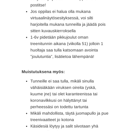
postitse!
Jos oppilas ei halua olla mukana
virtuaalinäytösesityksessä, voi silti
harjoitella mukana tunneilla ja jäädä pois
sitten kuvauskierroksella
1-6v pidetään pikkujoulut oman
treenitunnin aikana (viikolla 51) jolloin 1
huoltaja saa tulla katsomaan avointa
”joulutuntia”, lisätietoa lähempänä!
Muistutuksena myös:
Tunneille ei saa tulla, mikäli sinulla
vähäisiäkään viruksen oireita (yskä,
kuume jne) tai olet karanteenissa tai
koronavilkkusi on hälyttänyt tai
perheessäsi on todettu tartunta
Mikäli mahdollista, täytä juomapullo ja pue
treenivaatteet jo kotona
Käsidesiä löytyy ja salit siivotaan yhä