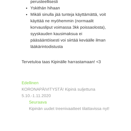
perusteellisesti
Yskithän hihaan
Mikäli sinulla jää tunteja käyttämättä, voit
käyttää ne myöhemmin (normaalit
korvausliput voimassa 3kk poissaolosta),
syyskauden kausimaksua ei
pääsääntöisesti voi siirtää keväälle ilman
lääkärintodistusta
Tervetuloa taas Kipinälle harrastamaan! <3
Artikkelien
Previous
Edellinen
post:
KORONAPÄIVITYSTÄ! Kipinä suljettuna
selaus
5.10.-1.11.2020
Next
Seuraava
post:
Kipinän uudet treenivaatteet tilattavissa nyt!