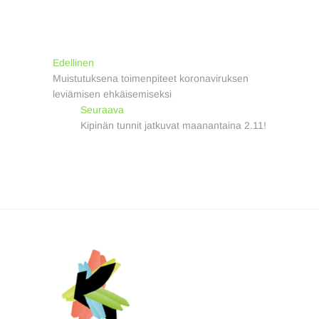
Artikkelien
Previous
Edellinen
post:
Muistutuksena toimenpiteet koronaviruksen
selaus
leviämisen ehkäisemiseksi
Next
Seuraava
post:
Kipinän tunnit jatkuvat maanantaina 2.11!