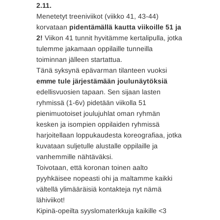
2.11.
Menetetyt treeniviikot (viikko 41, 43-44)
korvataan
pidentämällä kautta viikoille 51 ja
2!
Viikon 41 tunnit hyvitämme kertalipulla, jotka
tulemme jakamaan oppilaille tunneilla
toiminnan jälleen startattua.
Tänä syksynä epävarman tilanteen vuoksi
emme tule järjestämään joulunäytöksiä
edellisvuosien tapaan. Sen sijaan lasten
ryhmissä (1-6v) pidetään viikolla 51
pienimuotoiset joulujuhlat oman ryhmän
kesken ja isompien oppilaiden ryhmissä
harjoitellaan loppukaudesta koreografiaa, jotka
kuvataan suljetulle alustalle oppilaille ja
vanhemmille nähtäväksi.
Toivotaan, että koronan toinen aalto
pyyhkäisee nopeasti ohi ja maltamme kaikki
vältellä ylimääräisiä kontakteja nyt nämä
lähiviikot!
Kipinä-opeilta syyslomaterkkuja kaikille <3