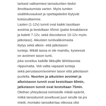
tarkasti valitsemiesi tanssituntien tiedot
ilmoittautumista varten. Myös tuntien
sisältökuvaukset ja opettajatiedot löytyvät
kotisivuiltamme.
Lasten (1-12v) tunnit ovat kaikki tasoltaan
avoimia ja kestoltaan 45min (paitsi breakdance
ja baletti 7-12v, sekä discodance 10-12v myös
jatkotaso). Aikuisten tuntivalikoimasta
löytyy sekä alkeis- että jatkotason
tunteja. Mikäli tasoa ei ole mainittu, kyseessä
on avoimen tason tunti,
joka soveltuu kaikille liikkujille lähtötasosta
riippumatta. Voit valita vapaasti tunteja
sekä perustason/avoimen tason että jatkotason
puolelta.
Nuorten ja aikuisten avoimet ja
alkeistason tunnit ovat kestoltaan 60min,
jatkotason tunnit ovat kestoltaan 75min.
Olethan yhteydessä toimistolle mikäli epäröit,
mitkä tanssitunnit soveltuvat juuri sinulle tai jos
mietit, montako tanssikertaa viikossa olisi