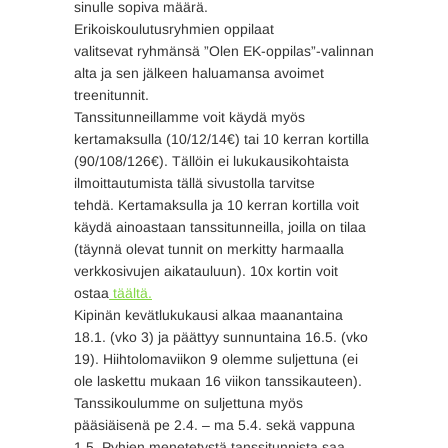
sinulle sopiva määrä.
Erikoiskoulutusryhmien oppilaat
valitsevat ryhmänsä ”Olen EK-oppilas”-valinnan
alta ja sen jälkeen haluamansa avoimet
treenitunnit.
Tanssitunneillamme voit käydä myös
kertamaksulla (10/12/14€) tai 10 kerran kortilla
(90/108/126€). Tällöin ei lukukausikohtaista
ilmoittautumista tällä sivustolla tarvitse
tehdä. Kertamaksulla ja 10 kerran kortilla voit
käydä ainoastaan tanssitunneilla, joilla on tilaa
(täynnä olevat tunnit on merkitty harmaalla
verkkosivujen aikatauluun). 10x kortin voit
ostaa
täältä.
Kipinän kevätlukukausi alkaa maanantaina
18.1. (vko 3) ja päättyy sunnuntaina 16.5. (vko
19). Hiihtolomaviikon 9 olemme suljettuna (ei
ole laskettu mukaan 16 viikon tanssikauteen).
Tanssikoulumme on suljettuna myös
pääsiäisenä pe 2.4. – ma 5.4. sekä vappuna
1.5. Pyhien menetetystä tanssitunnista saa