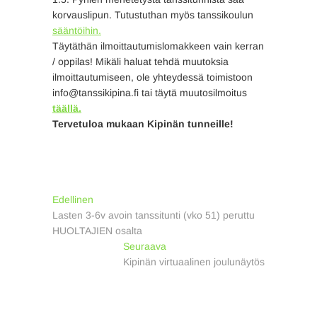
korvauslipun. Tutustuthan myös tanssikoulun
sääntöihin.
Täytäthän ilmoittautumislomakkeen vain kerran
/ oppilas! Mikäli haluat tehdä muutoksia
ilmoittautumiseen, ole yhteydessä toimistoon
info@tanssikipina.fi tai täytä muutosilmoitus
täällä.
Tervetuloa mukaan Kipinän tunneille!
Artikkelien
Previous
Edellinen
post:
Lasten 3-6v avoin tanssitunti (vko 51) peruttu
selaus
HUOLTAJIEN osalta
Next
Seuraava
post:
Kipinän virtuaalinen joulunäytös