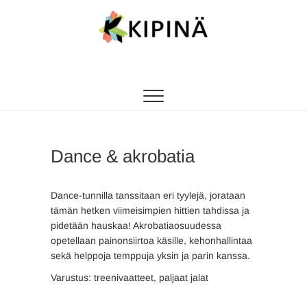
Tanssikipinä
HYVÄN FIILIKSEN TANSSIKOULU
Dance & akrobatia
Dance-tunnilla tanssitaan eri tyylejä, jorataan
tämän hetken viimeisimpien hittien tahdissa ja
pidetään hauskaa! Akrobatiaosuudessa
opetellaan painonsiirtoa käsille, kehonhallintaa
sekä helppoja temppuja yksin ja parin kanssa.
Varustus: treenivaatteet, paljaat jalat