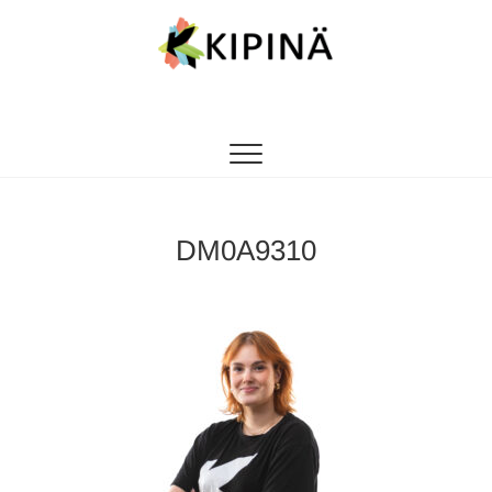
Tanssikipinä
HYVÄN FIILIKSEN TANSSIKOULU
DM0A9310