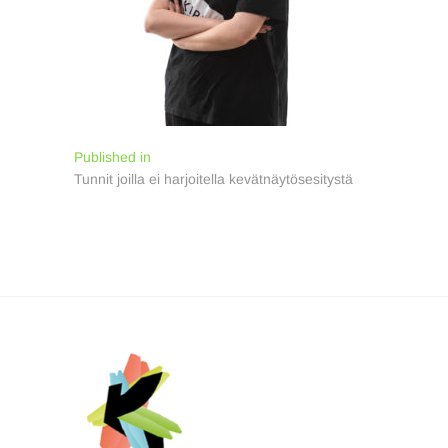
Artikkelien
Published in
Tunnit joilla ei harjoitella kevätnäytösesitystä
selaus