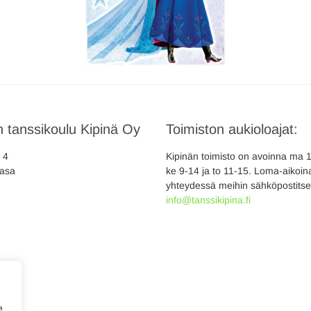
 tanssikoulu Kipinä Oy
Toimiston aukioloajat:
a 4
Kipinän toimisto on avoinna ma 10
asa
ke 9-14 ja to 11-15. Loma-aikoina
yhteydessä meihin sähköpostitse
info@tanssikipina.fi
e