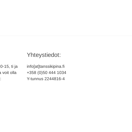
Yhteystiedot:
-15, ti ja
info[at]tanssikipina.fi
 voit olla
+358 (0)50 444 1034
:
Y-tunnus 2244816-4