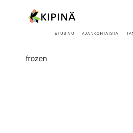
Tanssikipi
HYVÄN FIILIKSEN TANSSIKOU
ETUSIVU
AJANKOHTAISTA
TA
frozen