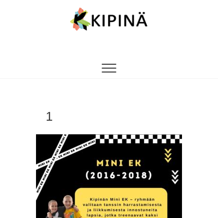
Tanssikipinä
HYVÄN FIILIKSEN TANSSIKOULU
1