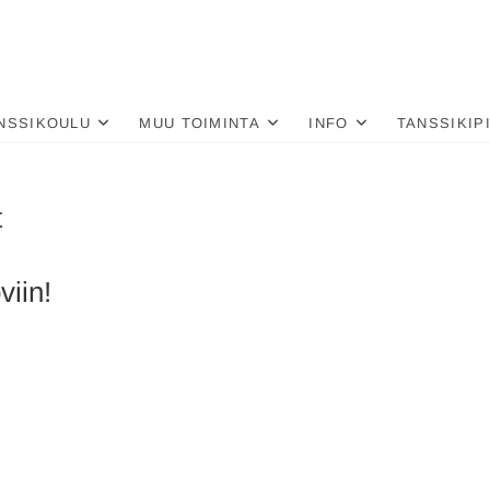
nä
LU
NSSIKOULU
MUU TOIMINTA
INFO
TANSSIKIP
t
viin!