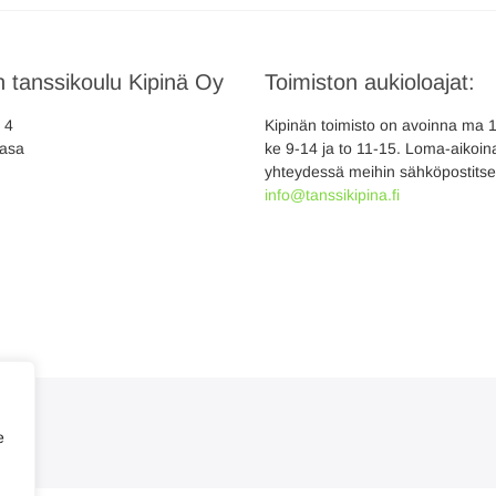
 tanssikoulu Kipinä Oy
Toimiston aukioloajat:
a 4
Kipinän toimisto on avoinna ma 10
asa
ke 9-14 ja to 11-15. Loma-aikoina
yhteydessä meihin sähköpostitse
info@tanssikipina.fi
e