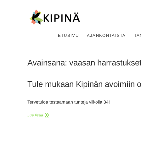
Tanssikipi
HYVÄN FIILIKSEN TANSSIKOU
ETUSIVU
AJANKOHTAISTA
TA
Avainsana:
vaasan harrastukse
Tule mukaan Kipinän avoimiin o
Tervetuloa testaamaan tunteja viikolla 34!
Lue lisää