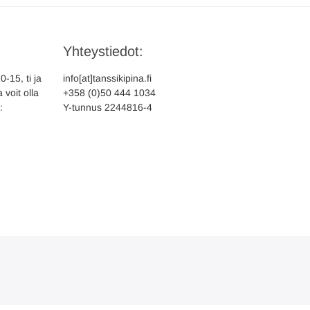
Yhteystiedot:
-15, ti ja
info[at]tanssikipina.fi
 voit olla
+358 (0)50 444 1034
:
Y-tunnus 2244816-4