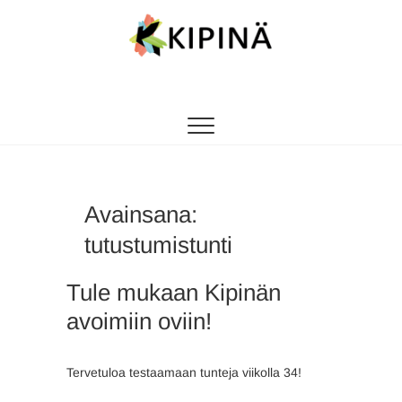
Tanssikipinä
HYVÄN FIILIKSEN TANSSIKOULU
Avainsana:
tutustumistunti
Tule mukaan Kipinän
avoimiin oviin!
Tervetuloa testaamaan tunteja viikolla 34!