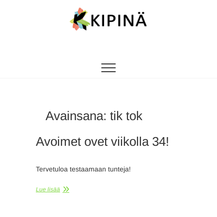
Tanssikipinä
HYVÄN FIILIKSEN TANSSIKOULU
Avainsana:
tik tok
Avoimet ovet viikolla 34!
Tervetuloa testaamaan tunteja!
Lue lisää