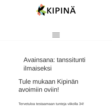
Tanssikipinä
HYVÄN FIILIKSEN TANSSIKOULU
Avainsana:
tanssitunti
ilmaiseksi
Tule mukaan Kipinän
avoimiin oviin!
Tervetuloa testaamaan tunteja viikolla 34!