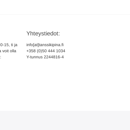
Yhteystiedot:
-15, ti ja
info[at]tanssikipina.fi
 voit olla
+358 (0)50 444 1034
:
Y-tunnus 2244816-4