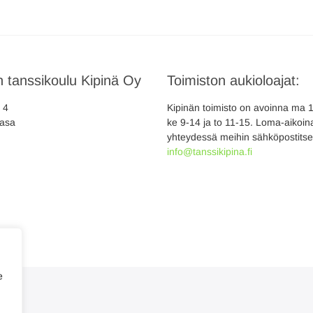
 tanssikoulu Kipinä Oy
Toimiston aukioloajat:
a 4
Kipinän toimisto on avoinna ma 10
asa
ke 9-14 ja to 11-15. Loma-aikoina
yhteydessä meihin sähköpostitse
info@tanssikipina.fi
e