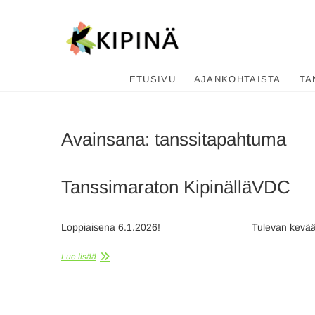
Tanssikipi
HYVÄN FIILIKSEN TANSSIKOU
ETUSIVU
AJANKOHTAISTA
TA
Avainsana:
tanssitapahtuma
Tanssimaraton Kipinällä
VDC
Loppiaisena 6.1.2026!
Tulevan kevää
Lue lisää