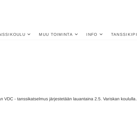
nä
LU
NSSIKOULU
MUU TOIMINTA
INFO
TANSSIKIP
n VDC - tanssikatselmus järjestetään lauantaina 2.5. Variskan koulull