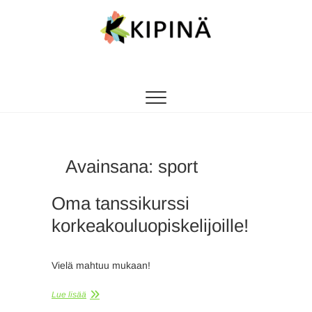
Tanssikipinä
HYVÄN FIILIKSEN TANSSIKOULU
Avainsana:
sport
Oma tanssikurssi
korkeakouluopiskelijoille!
Vielä mahtuu mukaan!
Lue lisää