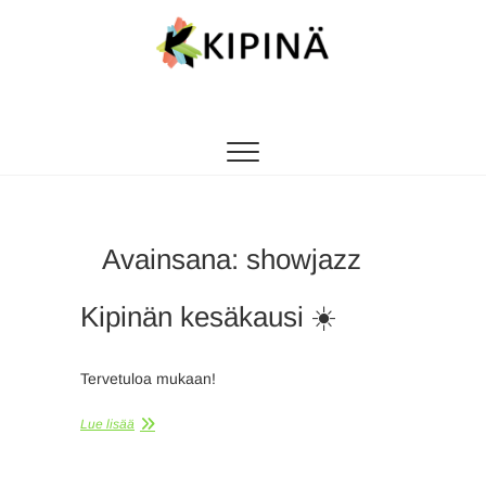
Tanssikipinä
HYVÄN FIILIKSEN TANSSIKOULU
Avainsana:
showjazz
Kipinän kesäkausi ☀️
Tervetuloa mukaan!
Lue lisää