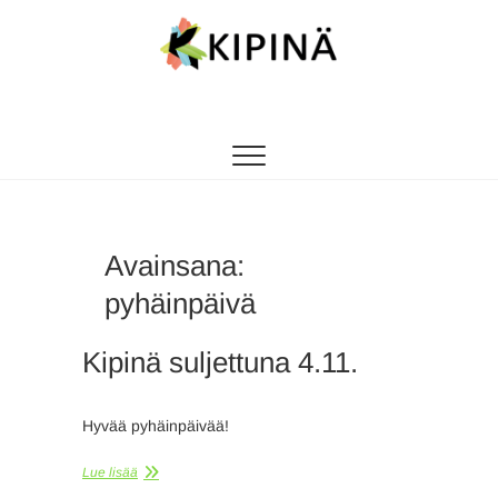
Tanssikipinä
HYVÄN FIILIKSEN TANSSIKOULU
Avainsana:
pyhäinpäivä
Kipinä suljettuna 4.11.
Hyvää pyhäinpäivää!
Lue lisää