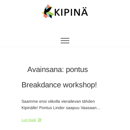
Tanssikipinä
HYVÄN FIILIKSEN TANSSIKOULU
Avainsana:
pontus
Breakdance workshop!
Saamme ensi viikolla vierailevan tähden
Kipinälle! Pontus Linder saapuu Vaasaan…
Lue lisää