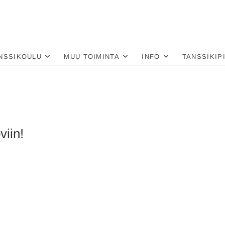
nä
LU
NSSIKOULU
MUU TOIMINTA
INFO
TANSSIKIP
viin!