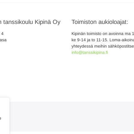
 tanssikoulu Kipinä Oy
Toimiston aukioloajat:
a 4
Kipinän toimisto on avoinna ma 10
asa
ke 9-14 ja to 11-15. Loma-aikoina
yhteydessä meihin sähköpostitse
info@tanssikipina.fi
e