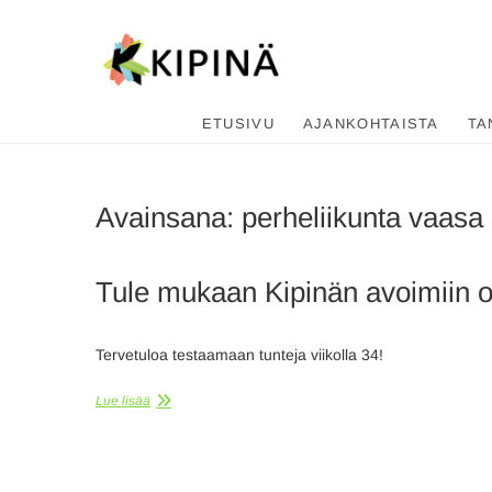
Tanssikipi
HYVÄN FIILIKSEN TANSSIKOU
ETUSIVU
AJANKOHTAISTA
TA
Avainsana:
perheliikunta vaasa
Tule mukaan Kipinän avoimiin o
Tervetuloa testaamaan tunteja viikolla 34!
Lue lisää