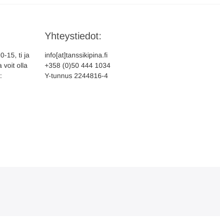
Yhteystiedot:
-15, ti ja
info[at]tanssikipina.fi
 voit olla
+358 (0)50 444 1034
:
Y-tunnus 2244816-4