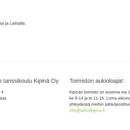
 ja Laihialla.
 tanssikoulu Kipinä Oy
Toimiston aukioloajat:
a 4
Kipinän toimisto on avoinna ma 10
asa
ke 9-14 ja to 11-15. Loma-aikoina
yhteydessä meihin sähköpostitse
info@tanssikipina.fi