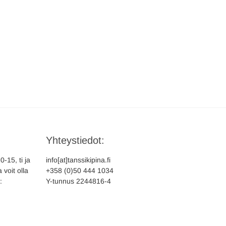
Yhteystiedot:
-15, ti ja
info[at]tanssikipina.fi
 voit olla
+358 (0)50 444 1034
:
Y-tunnus 2244816-4