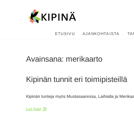
Tanssikipi
HYVÄN FIILIKSEN TANSSIKOU
ETUSIVU
AJANKOHTAISTA
TA
Avainsana:
merikaarto
Kipinän tunnit eri toimipisteillä
Kipinän tunteja myös Mustasaaressa, Laihialla ja Merika
Lue lisää