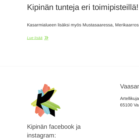
Kipinän tunteja eri toimipisteillä!
Kasarmialueen lisäksi myös Mustasaaressa, Merikaarrossa
Lue lisää
Vaasan
Artellikuj
65100 Va
Kipinän facebook ja
instagram: