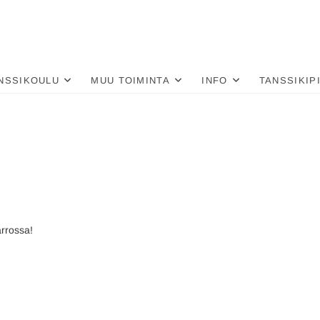
nä
LU
NSSIKOULU
MUU TOIMINTA
INFO
TANSSIKIP
arrossa!