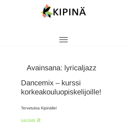
Tanssikipinä
HYVÄN FIILIKSEN TANSSIKOULU
Avainsana:
lyricaljazz
Dancemix – kurssi
korkeakouluopiskelijoille!
Tervetuloa Kipinälle!
Lue lisää